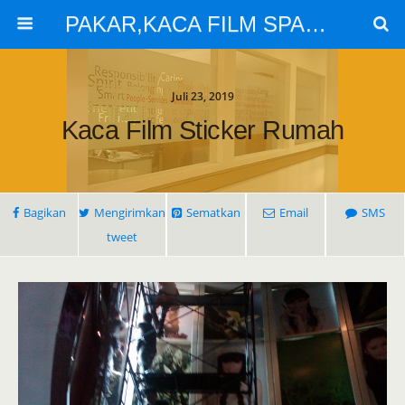
PAKAR,KACA FILM SPARTA,KACA FILM SOLARGARD
Juli 23, 2019
Kaca Film Sticker Rumah
Bagikan
Mengirimkan
Sematkan
Email
SMS
tweet